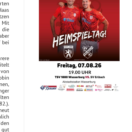
rten
Haas
tzen
 Mit
 die
aber
 bei
rere
telt
 von
obin
nen,
nger
lten
2.).
neut
lich
iden
 gut