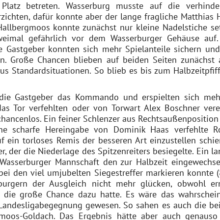
Platz betreten. Wasserburg musste auf die verhinde
chten, dafür konnte aber der lange fragliche Matthias 
Hallbergmoos konnte zunächst nur kleine Nadelstiche se
weimal gefährlich vor dem Wasserburger Gehäuse auf.
e Gastgeber konnten sich mehr Spielanteile sichern und
. Große Chancen blieben auf beiden Seiten zunächst 
s Standardsituationen. So blieb es bis zum Halbzeitpfiff
die Gastgeber das Kommando und erspielten sich meh
s Tor verfehlten oder von Torwart Alex Boschner verei
hancenlos. Ein feiner Schlenzer aus Rechtsaußenposition
ine scharfe Hereingabe von Dominik Haas verfehlte R
f ein torloses Remis der besseren Art einzustellen schie
 der die Niederlage des Spitzenreiters besiegelte. Ein la
 Wasserburger Mannschaft den zur Halbzeit eingewechse
ei den viel umjubelten Siegestreffer markieren konnte (8
burgern der Ausgleich nicht mehr glücken, obwohl er
h die große Chance dazu hatte. Es wäre das wahrschein
 Landesligabegegnung gewesen. So sahen es auch die be
ergmoos-Goldach. Das Ergebnis hätte aber auch genauso