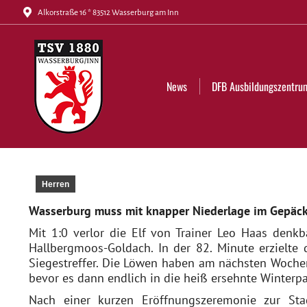
Alkorstraße 16 * 83512 Wasserburg am Inn
News
DFB Ausbildungszentrum
Tickets
News
DFB Ausbildungszentru
Herren
Wasserburg muss mit knapper Niederlage im Gepäck 
Mit 1:0 verlor die Elf von Trainer Leo Haas denk
Hallbergmoos-Goldach. In der 82. Minute erzielte 
Siegestreffer. Die Löwen haben am nächsten Wochen
bevor es dann endlich in die heiß ersehnte Winterp
Nach einer kurzen Eröffnungszeremonie zur Sta