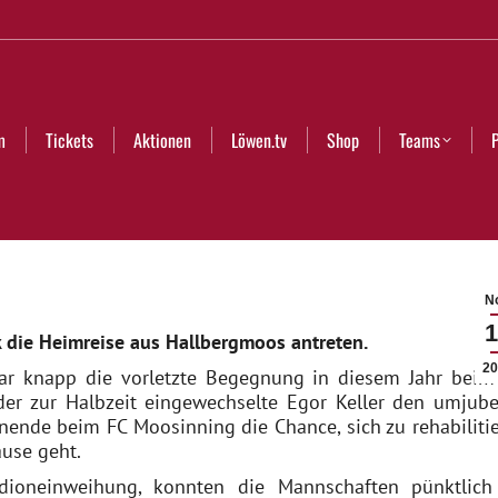
Aktionen
Löwen.tv
Shop
Teams
Partner
Club
m
Tickets
Aktionen
Löwen.tv
Shop
Teams
No
1
die Heimreise aus Hallbergmoos antreten.
20
bar knapp die vorletzte Begegnung in diesem Jahr beim
der zur Halbzeit eingewechselte Egor Keller den umjube
ende beim FC Moosinning die Chance, sich zu rehabilitie
ause geht.
dioneinweihung, konnten die Mannschaften pünktlich