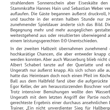
strahlendem Sonnenschein aber Eiseskälte den 
Stammkräfte Hannes Hain und Sebastian Weber verzi
auflaufen. Die Gäste begannen äußerst druckvoll, 
und tauchte in der ersten halben Stunde nur z
zunehmender Spieldauer änderte sich das Bild. Di
Begegnung mehr und mehr ausgeglichen gestalten
weitestgehend aus oder resultierten überwiegend au
einem leistungsgerechten 0:0-Unentschieden.
In der zweiten Halbzeit übernahmen zunehmend 
hochkarätige Chancen, die aber entweder knapp da
werden konnten. Aber auch Wasserburg blieb nicht c
Albert Schaberl tanzte auf der Querlatte und e
Ungerath nur äußerst knapp. Als sich schon alle au
hatte das Heimteam doch noch einen Pfeil im Köcher,
Ball aus dem Halbfeld fand über die aufgerückte
Egor Keller, der am herausstürzenden Boschner vorb
Trotz intensiver Bemühungen wollte den Wasser
Ungerath mit dem letzten Angriff der Partie noc
gerechteste Ergebnis einer durchaus ansehnlichen
Trainer. „Ein nicht unverdienter Sieg für Hallb