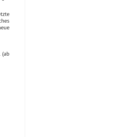
tzte
ches
neue
 (ab