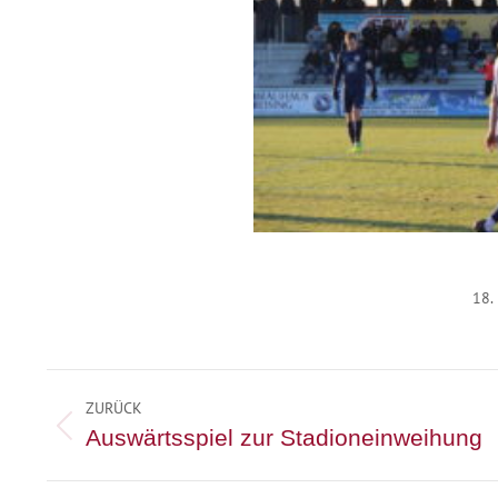
18.
Kommentarnavigation
ZURÜCK
Vorheriger
Auswärtsspiel zur Stadioneinweihung
Beitrag: