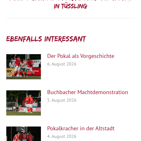
Nächster
in Tüssling
Beitrag:
Ebenfalls interessant:
Der Pokal als Vorgeschichte
6. August 2026
Buchbacher Machtdemonstration
5. August 2026
Pokalkracher in der Altstadt
4. August 2026