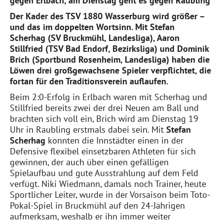
gegen Erlbach, am Dienstag geht es gegen Raubling
Der Kader des TSV 1880 Wasserburg wird größer –
und das im doppelten Wortsinn. Mit Stefan
Scherhag (SV Bruckmühl, Landesliga), Aaron
Stillfried (TSV Bad Endorf, Bezirksliga) und Dominik
Brich (Sportbund Rosenheim, Landesliga) haben die
Löwen drei großgewachsene Spieler verpflichtet, die
fortan für den Traditionsverein auflaufen.
Beim 2:0-Erfolg in Erlbach waren mit Scherhag und
Stillfried bereits zwei der drei Neuen am Ball und
brachten sich voll ein, Brich wird am Dienstag 19
Uhr in Raubling erstmals dabei sein. Mit
Stefan
Scherhag
konnten die Innstädter einen in der
Defensive flexibel einsetzbaren Athleten für sich
gewinnen, der auch über einen gefälligen
Spielaufbau und gute Ausstrahlung auf dem Feld
verfügt. Niki Wiedmann, damals noch Trainer, heute
Sportlicher Leiter, wurde in der Vorsaison beim Toto-
Pokal-Spiel in Bruckmühl auf den 24-Jährigen
aufmerksam, weshalb er ihn immer weiter