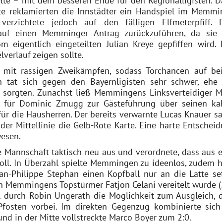
lte – mit dem besseren Ende für den Regionalligisten. D
te reklamierten die Innstädter ein Handspiel im Memmi
verzichtete jedoch auf den fälligen Elfmeterpfiff. 
auf einen Memminger Antrag zurückzuführen, da sie 
 eigentlich eingeteilten Julian Kreye gepfiffen wird. 
verlauf zeigen sollte.
d mit rassigen Zweikämpfen, sodass Torchancen auf be
 tat sich gegen den Bayernligisten sehr schwer, ehe 
g sorgten. Zunächst ließ Memmingens Linksverteidiger M
r für Dominic Zmugg zur Gästeführung über seinen ka
für die Hausherren. Der bereits verwarnte Lucas Knauer sa
 der Mittellinie die Gelb-Rote Karte. Eine harte Entscheid
wesen.
e Mannschaft taktisch neu aus und verordnete, dass aus e
ll. In Überzahl spielte Memmingen zu ideenlos, zudem h
ean-Philippe Stephan einen Kopfball nur an die Latte set
 Memmingens Topstürmer Fatjon Celani vereitelt wurde (5
. durch Robin Ungerath die Möglichkeit zum Ausgleich, 
Pfosten vorbei. Im direkten Gegenzug kombinierte sich
 und in der Mitte vollstreckte Marco Boyer zum 2:0.