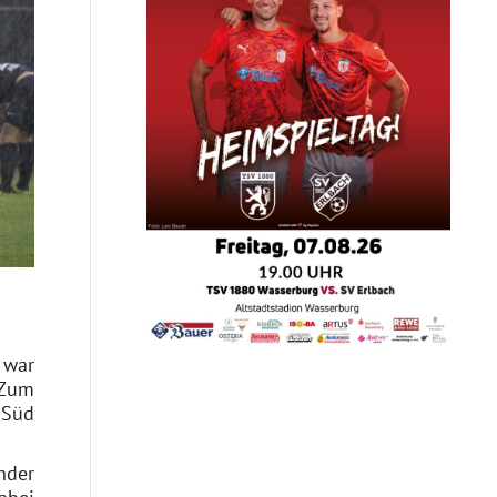
 war
 Zum
 Süd
nder