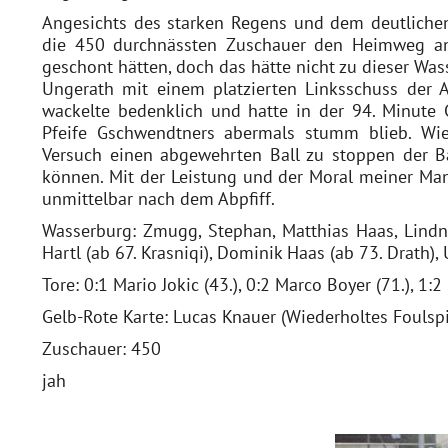
Angesichts des starken Regens und dem deutliche
die 450 durchnässten Zuschauer den Heimweg ang
geschont hätten, doch das hätte nicht zu dieser Wa
Ungerath mit einem platzierten Linksschuss der 
wackelte bedenklich und hatte in der 94. Minute 
Pfeife Gschwendtners abermals stumm blieb. Wie
Versuch einen abgewehrten Ball zu stoppen der B
können. Mit der Leistung und der Moral meiner Mann
unmittelbar nach dem Abpfiff.
Wasserburg: Zmugg, Stephan, Matthias Haas, Lindner
Hartl (ab 67. Krasniqi), Dominik Haas (ab 73. Drath),
Tore: 0:1 Mario Jokic (43.), 0:2 Marco Boyer (71.), 1:
Gelb-Rote Karte: Lucas Knauer (Wiederholtes Foulspie
Zuschauer: 450
jah