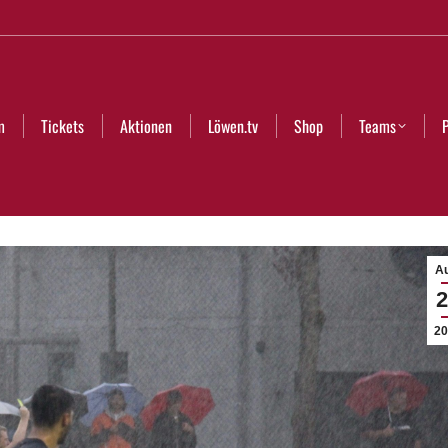
Aktionen
Löwen.tv
Shop
Teams
Partner
Club
m
Tickets
Aktionen
Löwen.tv
Shop
Teams
Au
2
20