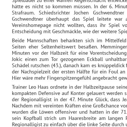
Spieldauer zu einer wahren Regenschlacht entwicke
hätte es nicht so kommen müssen. In der 6. Minu
Strafraum. Schiedsrichter Jochen Gschwendtner 
Gschwendtner überhaupt das Spiel leitete war 
Vereinshomepage nicht wollten, dass ihr Spiel vom
Entscheidung mit Geschmäckle, wie der weitere Spiel
Beide Mannschaften beharkten sich im Mittelfel
Seiten eher Seltenheitswert besaßen. Memmingen
Minuten vor der Halbzeit für eine Vorentscheidun
Jokic einen zum Tor gezogenen Eckball unhaltba
Schädel rutschen (43.), danach kam es knüppeldick 
der Nachspielzeit der ersten Hälfte für ein Foul an
Hier wäre mehr Fingerspitzengefühl angebracht ge
Trainer Leo Haas ordnete in der Halbzeitpause sein
kompakten Defensive auf Konter gelauert werden so
der Regionalligist in der 47. Minute Glück, dass J
Nachdem mit vereinten Kräften eine Großchance von
wurden die Löwen offensiver und hatten in der 71
sein Kopfball strich um Haaresbreite am langen 
Regionalligist zu einfach über die linke Seite durch