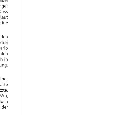
abei
nger
Dass
laut
Eine
iden
drei
ario
hlen
h in
ung.
iner
atte
zte.
9.),
doch
 der