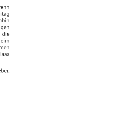
wenn
itag
obin
ngen
 die
beim
mmen
Haas
ber,