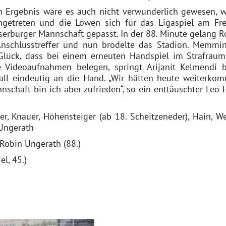
n Ergebnis wäre es auch nicht verwunderlich gewesen, 
etreten und die Löwen sich für das Ligaspiel am Fre
sserburger Mannschaft gepasst. In der 88. Minute gelang R
Anschlusstreffer und nun brodelte das Stadion. Memmi
Glück, dass bei einem erneuten Handspiel im Strafraum
 Videoaufnahmen belegen, springt Arijanit Kelmendi 
all eindeutig an die Hand. „Wir hätten heute weiterko
schaft bin ich aber zufrieden“, so ein enttäuschter Leo 
, Knauer, Höhensteiger (ab 18. Scheitzeneder), Hain, We
 Ungerath
2 Robin Ungerath (88.)
l, 45.)