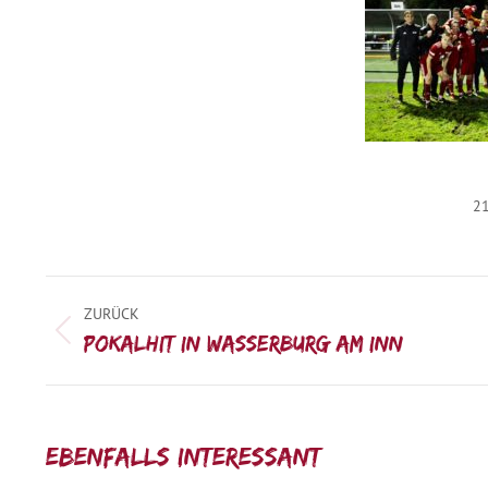
21
Kommentarnavigation
ZURÜCK
Vorheriger
Pokalhit in Wasserburg am Inn
Beitrag:
Ebenfalls interessant: