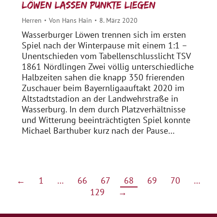
Löwen lassen Punkte liegen
Herren
Von
Hans Hain
8. März 2020
Wasserburger Löwen trennen sich im ersten
Spiel nach der Winterpause mit einem 1:1 –
Unentschieden vom Tabellenschlusslicht TSV
1861 Nördlingen Zwei völlig unterschiedliche
Halbzeiten sahen die knapp 350 frierenden
Zuschauer beim Bayernligaauftakt 2020 im
Altstadtstadion an der Landwehrstraße in
Wasserburg. In dem durch Platzverhältnisse
und Witterung beeinträchtigten Spiel konnte
Michael Barthuber kurz nach der Pause…
←
1
…
66
67
68
69
70
…
129
→