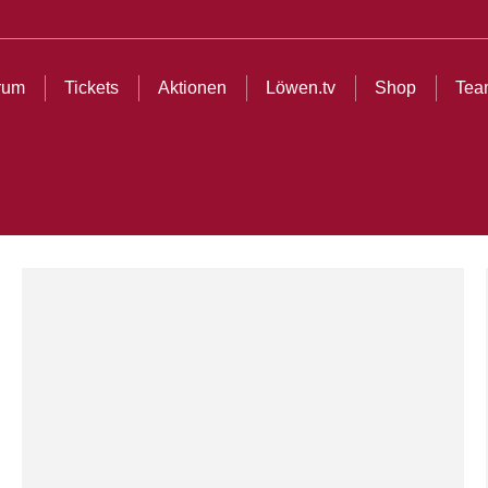
ionen
Löwen.tv
Shop
Teams
Partner
Cl
rum
Tickets
Aktionen
Löwen.tv
Shop
Tea